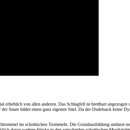
l erheblich von allen anderen. Das Schlagfell ist bretthart angezogen 
uf der Snare bildet einen ganz eigenen Stiel. Da der Dudelsack keine
chtrommel im schottischen Trommeln. Die Grundausbildung umfasst neb
tück daran weitere Stücke in den verscheiden schottischen Musikricht