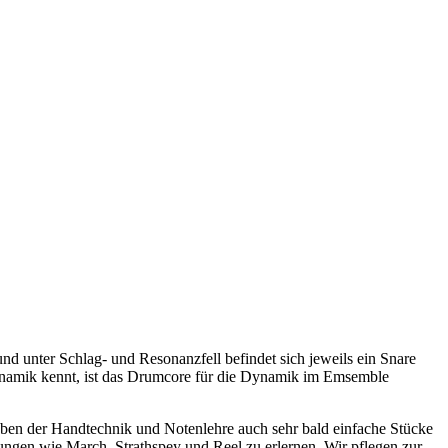
und unter Schlag- und Resonanzfell befindet sich jeweils ein Snare
 Dynamik kennt, ist das Drumcore für die Dynamik im Emsemble
en der Handtechnik und Notenlehre auch sehr bald einfache Stücke
ungen wie March, Strathspey und Reel zu erlernen. Wir pflegen zur