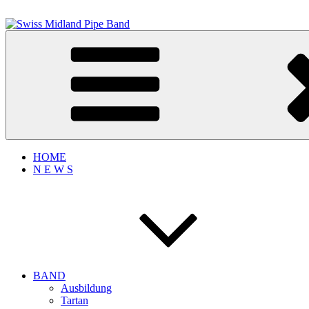
Zum
Inhalt
springen
Swiss Midland Pipe Band
Bagpipe Music
HOME
N E W S
BAND
Ausbildung
Tartan